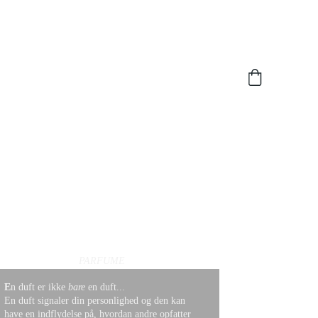
PARFUME
E
n duft er ikke 
bare
 en duft... 
En duft signaler din personlighed og den kan 
have en indflydelse på, hvordan andre opfatter 