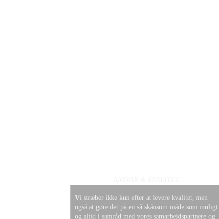
ANSVAR & KVALITET
V
i stræber ikke kun efter at levere kvalitet, men 
også at gøre det på en så skånsom måde som muligt
og altid i samråd med vores samarbejdspartnere og 