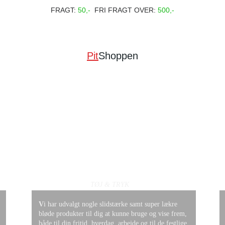
FRAGT:
 50,-
FRI FRAGT OVER:
 500,-
Pit
Shoppen
TØJ & TRYK
V
i har udvalgt nogle slidstærke samt 
super lækre 
 
bløde
produkter til dig at kunne bruge og vise frem, 
både til din fritid, hverdag, arbejde og til de festlige 